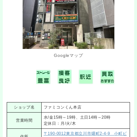
Googleマップ
ショップ名
ファミコンくん本店
水/金15時～19時、土日14時～20時
営業時間
定休日：月/火/木
〒190-0012東京都立川市曙町2-4-9 小町ビ
住所