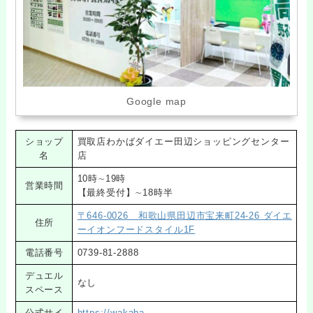
Google map
ショップ
買取店わかばダイエー田辺ショッピングセンター
名
店
10時∼19時
営業時間
【最終受付】∼18時半
〒646-0026 和歌山県田辺市宝来町24-26 ダイエ
住所
ーイオンフードスタイル1F
電話番号
0739-81-2888
デュエル
なし
スペース
公式サイ
https://wakaba-