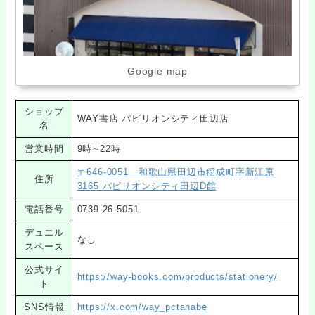
Google map
ショップ
WAY書店 パビリオンシティ田辺店
名
営業時間
9時∼22時
〒646-0051 和歌山県田辺市稲成町字新江原
住所
3165 パビリオンシティ田辺D館
電話番号
0739-26-5051
デュエル
なし
スペース
公式サイ
https://way-books.com/products/stationery/
ト
SNS情報
https://x.com/way_pctanabe