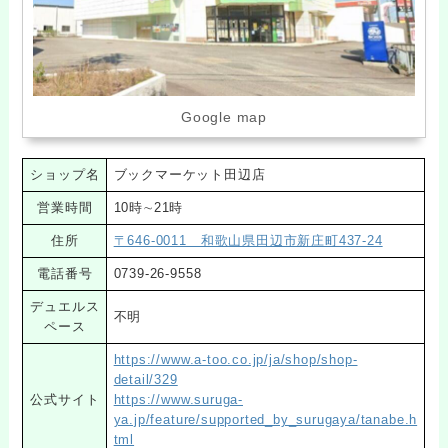
Google map
ショップ名
ブックマーケット田辺店
営業時間
10時∼21時
住所
〒646-0011 和歌山県田辺市新庄町437-24
電話番号
0739-26-9558
デュエルス
不明
ペース
https://www.a-too.co.jp/ja/shop/shop-
detail/329
公式サイト
https://www.suruga-
ya.jp/feature/supported_by_surugaya/tanabe.h
tml