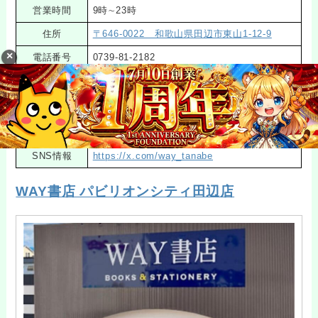
営業時間
9時∼23時
住所
〒646-0022 和歌山県田辺市東山1-12-9
電話番号
0739-81-2182
デュエルスペ
なし
ース
https://store-tsutaya.tsite.jp/store/detail?
公式サイト
storeId=6117
SNS情報
https://x.com/way_tanabe
WAY書店 パビリオンシティ田辺店