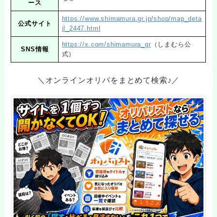
ース
https://www.shimamura.gr.jp/shop/map_deta
公式サイト
il_2447.html
https://x.com/shimamura_gr
（しまむら公
SNS情報
式）
＼オンラインオリパをまとめて検索♪／