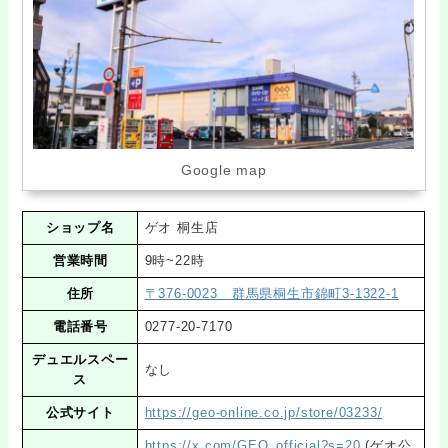
Google map
ショップ名
ゲオ 桐生店
営業時間
9時~22時
住所
〒376-0023 群馬県桐生市錦町3-1322-1
電話番号
0277-20-7170
デュエルスペー
なし
ス
公式サイト
https://geo-online.co.jp/store/03233/
https://x.com/GEO_official?s=20
(ゲオ公