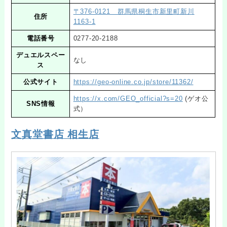
〒376-0121 群馬県桐生市新里町新川
住所
1163-1
電話番号
0277-20-2188
デュエルスペー
なし
ス
公式サイト
https://geo-online.co.jp/store/11362/
https://x.com/GEO_official?s=20
(ゲオ公
SNS情報
式）
文真堂書店 相生店