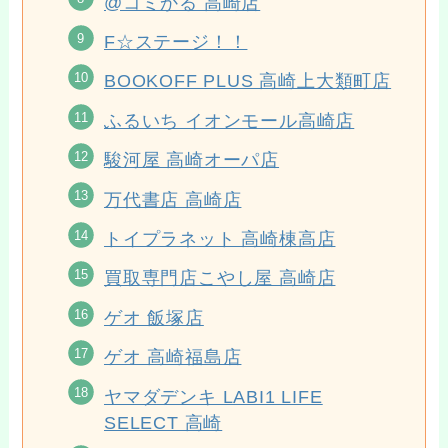
@コミかる 高崎店
F☆ステージ！！
BOOKOFF PLUS 高崎上大類町店
ふるいち イオンモール高崎店
駿河屋 高崎オーパ店
万代書店 高崎店
トイプラネット 高崎棟高店
買取専門店こやし屋 高崎店
ゲオ 飯塚店
ゲオ 高崎福島店
ヤマダデンキ LABI1 LIFE
SELECT 高崎