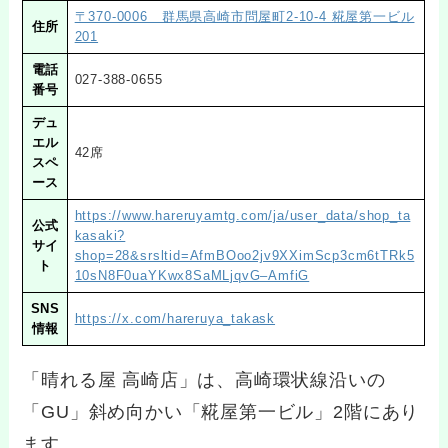
〒370-0006 群馬県高崎市問屋町2-10-4 糀屋第一ビル
住所
201
電話
027-388-0655
番号
デュ
エル
42席
スペ
ース
https://www.hareruyamtg.com/ja/user_data/shop_ta
公式
kasaki?
サイ
shop=28&srsltid=AfmBOoo2jv9XXimScp3cm6tTRk5
ト
10sN8F0uaYKwx8SaMLjqvG–AmfiG
SNS
https://x.com/hareruya_takask
情報
「晴れる屋 高崎店」は、高崎環状線沿いの
「GU」斜め向かい「糀屋第一ビル」2階にあり
ます。