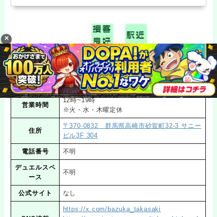
コレクションカード専門店ばず～か～ 高崎本
ショップ名
店
12時~19時
営業時間
※火・水・木曜定休
〒370-0832 群馬県高崎市砂賀町32-3 サニー
住所
ビル3F 304
電話番号
不明
デュエルスペ
不明
ース
公式サイト
なし
https://x.com/bazuka_takasaki