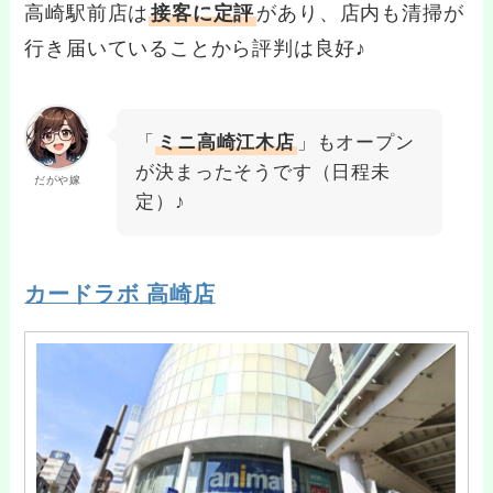
高崎駅前店は
接客に定評
があり、店内も清掃が
行き届いていることから評判は良好♪
「
ミニ高崎江木店
」もオープン
が決まったそうです（日程未
だがや嫁
定）♪
カードラボ 高崎店