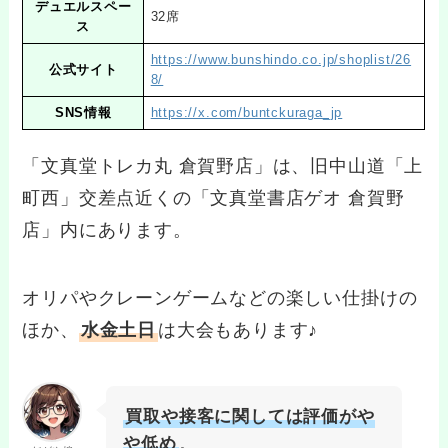
デュエルスペー
32席
ス
https://www.bunshindo.co.jp/shoplist/26
公式サイト
8/
SNS情報
https://x.com/buntckuraga_jp
「文真堂トレカ丸 倉賀野店」は、旧中山道「上
町西」交差点近くの「文真堂書店ゲオ 倉賀野
店」内にあります。
オリパやクレーンゲームなどの楽しい仕掛けの
ほか、
水金土日
は大会もあります♪
買取や接客に関しては評価がや
や低め
。